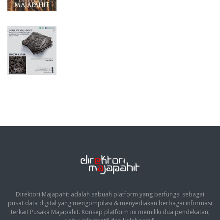
Direktori Majapahit adalah sebuah platform yang berfungsi sebagai
pusat data digital yang mengompilasi & menyediakan berbagai informasi
terkait Pusaka Majapahit. Konsep platform ini memiliki dua pendekatan,