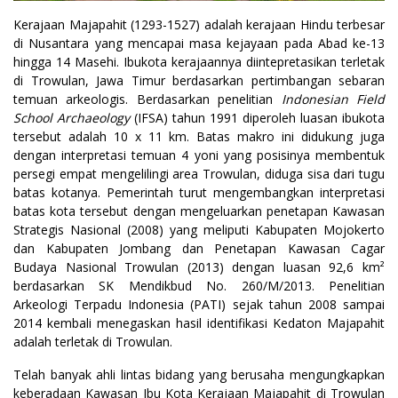
Kerajaan Majapahit (1293-1527) adalah kerajaan Hindu terbesar
di Nusantara yang mencapai masa kejayaan pada Abad ke-13
hingga 14 Masehi. Ibukota kerajaannya diintepretasikan terletak
di Trowulan, Jawa Timur berdasarkan pertimbangan sebaran
temuan arkeologis. Berdasarkan penelitian
Indonesian Field
School Archaeology
(IFSA) tahun 1991 diperoleh luasan ibukota
tersebut adalah 10 x 11 km. Batas makro ini didukung juga
dengan interpretasi temuan 4 yoni yang posisinya membentuk
persegi empat mengelilingi area Trowulan, diduga sisa dari tugu
batas kotanya. Pemerintah turut mengembangkan interpretasi
batas kota tersebut dengan mengeluarkan penetapan Kawasan
Strategis Nasional (2008) yang meliputi Kabupaten Mojokerto
dan Kabupaten Jombang dan Penetapan Kawasan Cagar
Budaya Nasional Trowulan (2013) dengan luasan 92,6 km²
berdasarkan SK Mendikbud No. 260/M/2013. Penelitian
Arkeologi Terpadu Indonesia (PATI) sejak tahun 2008 sampai
2014 kembali menegaskan hasil identifikasi Kedaton Majapahit
adalah terletak di Trowulan.
Telah banyak ahli lintas bidang yang berusaha mengungkapkan
keberadaan Kawasan Ibu Kota Kerajaan Majapahit di Trowulan