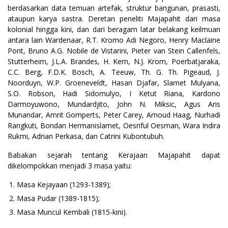
berdasarkan data temuan artefak, struktur bangunan, prasasti,
ataupun karya sastra. Deretan peneliti Majapahit dari masa
kolonial hingga kini, dan dari beragam latar belakang keilmuan
antara lain Wardenaar, R.T. Kromo Adi Negoro, Henry Maclaine
Pont, Bruno A.G. Nobile de Vistarini, Pieter van Stein Callenfels,
Stutterheim, J.L.A. Brandes, H. Kern, N.J. Krom, Poerbatjaraka,
C.C. Berg, F.D.K. Bosch, A. Teeuw, Th. G. Th. Pigeaud, J.
Noorduyn, W.P. Groeneveldt, Hasan Djafar, Slamet Mulyana,
S.O. Robson, Hadi Sidomulyo, I Ketut Riana, Kardono
Darmoyuwono, Mundardjito, John N. Miksic, Agus Aris
Munandar, Amrit Gomperts, Peter Carey, Arnoud Haag, Nurhadi
Rangkuti, Bondan Hermanislamet, Oesriful Oesman, Wara Indira
Rukmi, Adrian Perkasa, dan Catrini Kubontubuh.
Babakan sejarah tentang Kerajaan Majapahit dapat
dikelompokkan menjadi 3 masa yaitu:
Masa Kejayaan (1293-1389);
Masa Pudar (1389-1815);
Masa Muncul Kembali (1815-kini).